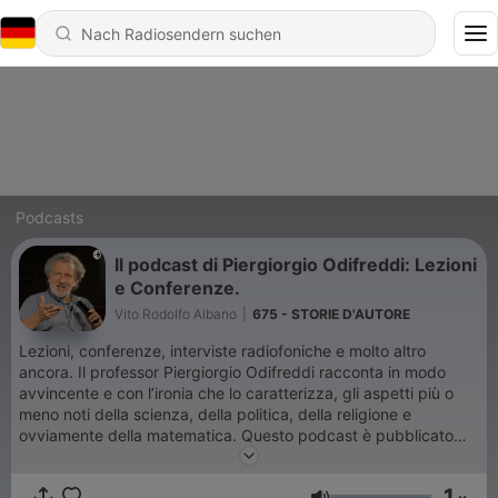
Podcasts
Il podcast di Piergiorgio Odifreddi: Lezioni
e Conferenze.
Vito Rodolfo Albano
|
675 - STORIE D'AUTORE
Lezioni, conferenze, interviste radiofoniche e molto altro
ancora. Il professor Piergiorgio Odifreddi racconta in modo
avvincente e con l’ironia che lo caratterizza, gli aspetti più o
meno noti della scienza, della politica, della religione e
ovviamente della matematica. Questo podcast è pubblicato
senza alcuno scopo di lucro, e con il solo fine di rendere
facilmente accessibili contenuti culturali già gratuiti. Contatti:
1