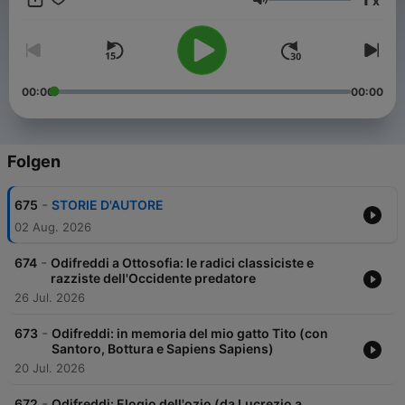
x
alviro1@gmail.com o telegram @Alviro72
Lautstärke
00:00
00:00
Folgen
-
675
STORIE D'AUTORE
02 Aug. 2026
-
674
Odifreddi a Ottosofia: le radici classiciste e
razziste dell'Occidente predatore
26 Jul. 2026
-
673
Odifreddi: in memoria del mio gatto Tito (con
Santoro, Bottura e Sapiens Sapiens)
20 Jul. 2026
-
672
Odifreddi: Elogio dell'ozio (da Lucrezio a