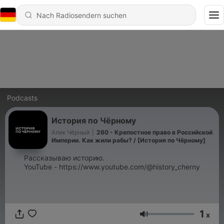
Podcasts
История по Чёрному
Алик Чёрный
|
260 - Крепостное право в Российской
Империи. Как жили рабы? / [История по Чёрному]
Рассказываю историю.
YouTube - https://www.youtube.com/@history_cherny
1
x
Lautstärke