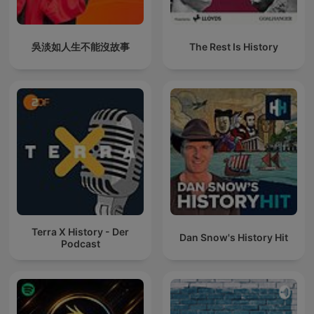
吳淡如人生不能沒故事
The Rest Is History
Terra X History - Der
Dan Snow's History Hit
Podcast