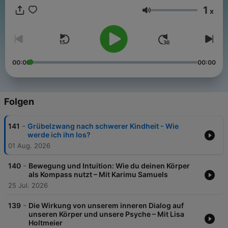
Verständnis für dich selbst und andere. Ein Podcast, der
1
x
psychologische Erkenntnisse zugänglich macht – Schritt für
Lautstärke
Schritt auf dem eigenen Jakobsweg. Jeden zweiten Sonntag
überall, wo es Podcasts gibt. Folgt mir gern auf Instagram:
@lukas.klaschinski Hier erfährst du mehr von unseren
Werbepartnern: https://linktr.ee/jakobsweg_podcast +++
Vermarktungsanfragen: vermarktung@acast.com
00:00
00:00
Folgen
-
141
Grübelzwang nach schwerer Kindheit - Wie
werde ich ihn los?
01 Aug. 2026
-
140
Bewegung und Intuition: Wie du deinen Körper
als Kompass nutzt – Mit Karimu Samuels
25 Jul. 2026
-
139
Die Wirkung von unserem inneren Dialog auf
unseren Körper und unsere Psyche – Mit Lisa
Holtmeier