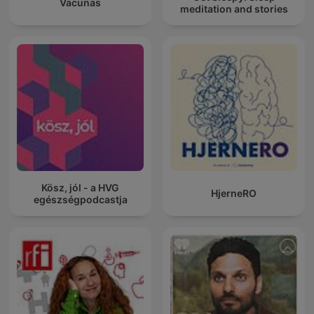
Vacunas
meditation and stories
Kösz, jól - a HVG
HjerneRO
egészségpodcastja