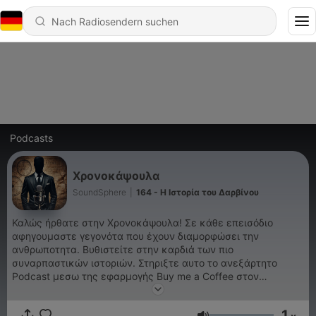
Podcasts
Χρονοκάψουλα
SoundSphere
|
164 - Η Ιστορία του Δαρβίνου
Καλώς ήρθατε στην Χρονοκάψουλα! Σε κάθε επεισόδιο
αφηγουμαστε γεγονότα που έχουν διαμορφώσει την
ανθρωποτητα. Βυθιστείτε στην καρδιά των πιο
συναρπαστικών ιστοριών. Στηριξτε αυτο το ανεξάρτητο
Podcast μεσω της εφαρμογής Buy me a Coffee στον
παρακάτω σύνδεσμο .
https://www.buymeacoffee.com/soundsphere Facebook
1