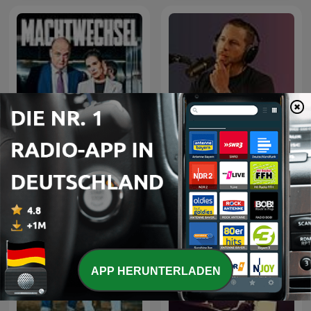
{ungeskriptet} - Der
Machtwechsel
Meinungsfreiheit
verpflichtet.
APP HERUNTERLADEN