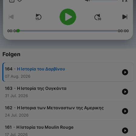
x
https://www.facebook.com/SoundSphereMedia Instagram
Lautstärke
https://www.instagram.com/soundspheremedia/
00:00
00:00
Folgen
-
164
Η Ιστορία του Δαρβίνου
07 Aug. 2026
-
163
Η Ιστορία της Ουγκάντα
31 Jul. 2026
-
162
Η Ιστορια των Μεταναστων της Αμερικης
24 Jul. 2026
-
161
Η Ιστορία του Moulin Rouge
17 Jul. 2026