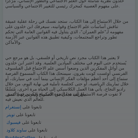
خلدون نظرية شاملة حول العلم الاجتماعي والتطور الإنساني، مُرَكِّزًا
على مفهوم العصبية كمحرك رئيسي للتغيير الاجتماعي والسياسي.
من خلال الاستماع إلى هذا الكتاب، ستجد نفسك في رحلة عقلية عميقة
تناقش أساسات علم الاجتماع وقوانينه، سيعرفك ابن خلدون على
مفهومه لـ"علم العمران"، الذي يتناول فيه القوانين العامة التي تحكم
تطور وتراجع المجتمعات، وكيفية تطبيق هذه القوانين عبر الأزمنة
والأماكن.
لا يعتبر هذا الكتاب مجرد نص تاريخي أو فلسفي، بل هو مرجع حي
يُستخدم حتى اليوم في مختلف الميادين العلمية. وقد اعتبر ابن خلدون
من أوائل المفكرين الذين وضعوا أسس علم الاجتماع قبل الفيلسوف
الفرنسي أوغست كونت بقرون. سيمنحك هذا الكتاب المسموع الفرصة
للاستماع إلى أحد أعظم مؤلفات الفكر الإنساني بينما أنت في سيارتك، أو
خلال تمارينك الرياضية، أو حتى كجلسة تأملية في نهاية اليوم، من خلال
راديو النجاح، يأتي هذا العمل الكلاسيكي إلى الحياة مرة أخرى، مُنَسَّقًا
لا تفوت فرصة الاستماع إلى هذا التحفة الفكرية وتكوين فهم أعمق
بطريقة تجعل من الاستماع إليه تجربة لا تُنسى.
للعالم الذي نعيش فيه.
تابعونا على
إنستغرام
تابعونا على
تويتر
تابعونا على
فيسبوك
تابعونا على
ساوند كلاود
إدعمونا على
BuyMeaCoffee