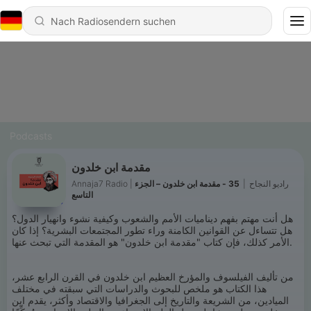
Podcasts
مقدمة ابن خلدون
Annaja7 Radio | راديو النجاح
|
35 - مقدمة ابن خلدون – الجزء
التاسع
هل أنت مهتم بفهم ديناميات الأمم والشعوب وكيفية نشوء وانهيار الدول؟
هل تتساءل عن القوانين الكامنة وراء تطور المجتمعات البشرية؟ إذا كان
الأمر كذلك، فإن كتاب "مقدمة ابن خلدون" هو المقدمة التي تبحث عنها.
من تأليف الفيلسوف والمؤرخ العظيم ابن خلدون في القرن الرابع عشر،
هذا الكتاب هو ملخص للبحوث والدراسات التي سبقته في مختلف
الميادين، من الشريعة والتاريخ إلى الجغرافيا والاقتصاد وأكثر، يقدم ابن