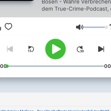
Bösen - Wahre Verbrechen
dem True-Crime-Podcast, 
sich den ungeklärten Rätse
der Kriminalgeschichte
Lautstärke
widmet. Tauche ein in
mysteriöse Vermisstenfälle
ungelöste Fälle, Serienmör
und brutale Morde. Jede F
enthüllt neue Spuren,
analysiert die Hintergründ
:00
00
und beleuchtet die dunkle
Seiten der Wahrheit.
Abonniere jetzt, um keine
Folge zu verpassen, und
begleite mich auf dieser
fesselnden Reise durch di