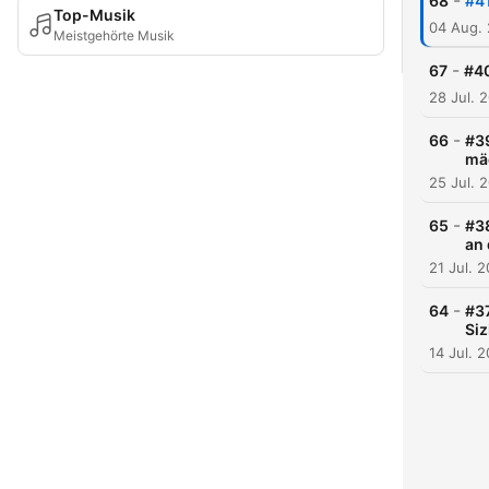
-
68
#41
Top-Musik
04 Aug.
Meistgehörte Musik
-
67
#40
28 Jul. 
-
66
#39
mä
25 Jul. 
-
65
#38
an
21 Jul. 
-
64
#37
Siz
14 Jul. 