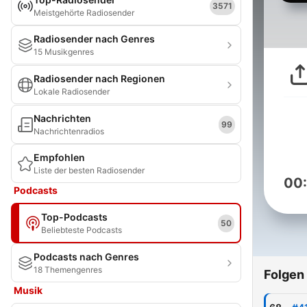
3571
Meistgehörte Radiosender
Radiosender nach Genres
15 Musikgenres
Radiosender nach Regionen
Lokale Radiosender
Nachrichten
99
Nachrichtenradios
Empfohlen
Liste der besten Radiosender
00
Podcasts
Top-Podcasts
50
Beliebteste Podcasts
Podcasts nach Genres
18 Themengenres
Folgen
Musik