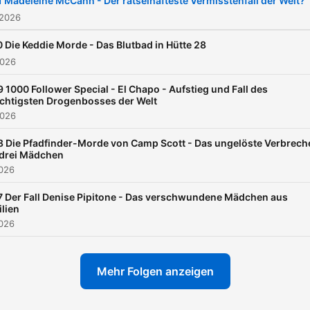
 Madeleine McCann - Der rätselhafteste Vermisstenfall der Welt?
Welt des wahren
 2026
Verbrechens." Folge der S
 Die Keddie Morde - Das Blutbad in Hütte 28
wir hören uns euer Chris mein
2026
Instagram :
 1000 Follower Special - El Chapo - Aufstieg und Fall des
https://www.instagram.c
chtigsten Drogenbosses der Welt
2026
 Die Pfadfinder-Morde von Camp Scott - Das ungelöste Verbrech
 drei Mädchen
2026
 Der Fall Denise Pipitone - Das verschwundene Mädchen aus
ilien
2026
Mehr Folgen anzeigen