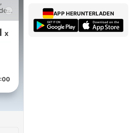
,
der
APP HERUNTERLADEN
ln
1
x
,
der
olge
e
:00
n
e