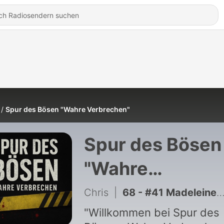
Spur des Bösen "Wahre Verbrechen"
Spur des Bösen
"Wahre
Verbrechen"
Chris
|
68 - #41 Madeleine McCann - Der rätselhafteste Vermisstenfall der Welt?
"Willkommen bei Spur des