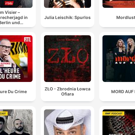
Im Visier –
recherjagd in
Julia Leischik: Spurlos
Mordlus
Berlin und
randenburg
ZŁO - Zbrodnia Łowca
eure Du Crime
MORD AUF 
Ofiara