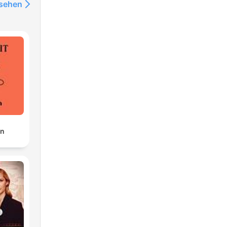
nsehen
en