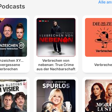
Alle a
Podcasts
nzeichen XY…
Verbrechen von
vergessene
nebenan: True Crime
Verbrech
erbrechen
aus der Nachbarschaft