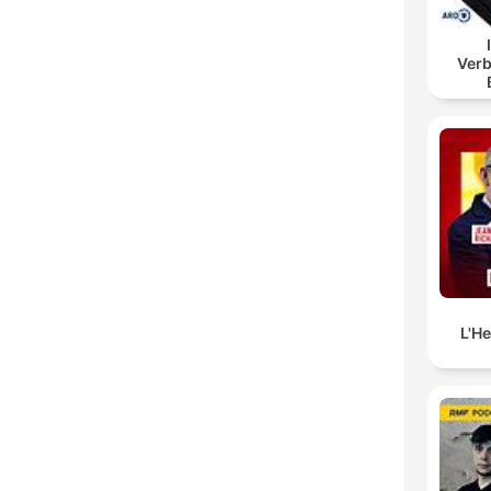
Verb
B
L'H