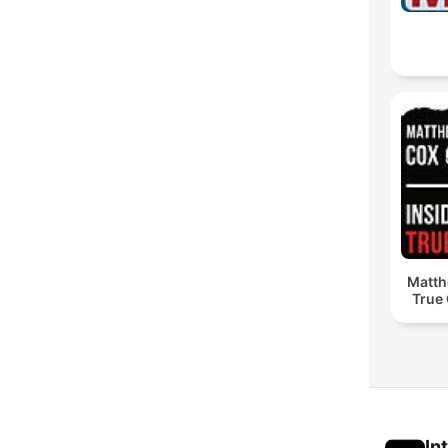
Matth
True
In