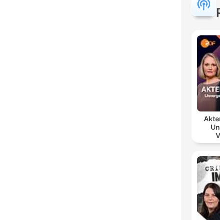
Akte
Un
V