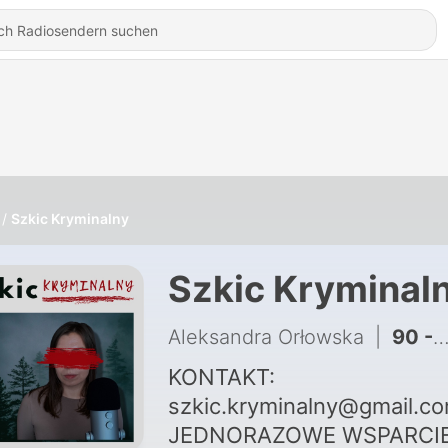
Szkic Kryminalny
Szkic Kryminal
Aleksandra Orłowska
|
90 - Chora obsesja "uczynnego" sąsiada | Aleksandra i Oliwia W.
KONTAKT:
szkic.kryminalny@gmail.co
JEDNORAZOWE WSPARCI