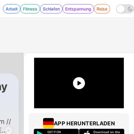
Arbeit
Fitness
Schlafen
Entspannung
Reise
ny
m //
APP HERUNTERLADEN
E