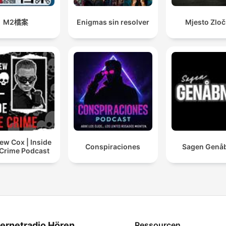
M2檔案
Enigmas sin resolver
Mjesto Zloč
ew Cox | Inside
Conspiraciones
Sagen Genå
 Crime Podcast
ternetradio Hören
Ressourcen