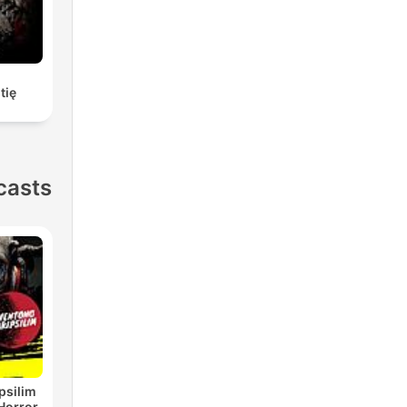
tię
casts
psilim
Horror