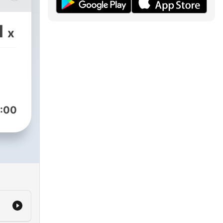
kryminalny
1
x
:00