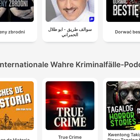
سوالف طريق - ابو طلال
eny zbrodni
Dorwać bes
الحمراني
Internationale Wahre Kriminalfälle-Pod
Kwentong Taki
True Crime
es de Historia
Pinoy Tagalog 