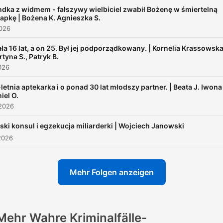
dka z widmem - fałszywy wielbiciel zwabił Bożenę w śmiertelną
apkę | Bożena K. Agnieszka S.
2026
ła 16 lat, a on 25. Był jej podporządkowany. | Kornelia Krassowska
tyna S., Patryk B.
2026
letnia aptekarka i o ponad 30 lat młodszy partner. | Beata J. Iwona
iel O.
 2026
ski konsul i egzekucja miliarderki | Wojciech Janowski
2026
Mehr Folgen anzeigen
Mehr Wahre Kriminalfälle-