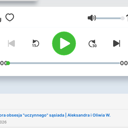
PODCASTU:
https://buycoffee.to/szkic
Lautstärke
:00
00
ra obsesja "uczynnego" sąsiada | Aleksandra i Oliwia W.
2026