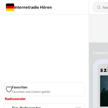
Internetradio Hören
Podcasts
Favoriten
Favoriten und Zuletzt gehört
Radiosender
Top-Radiosender