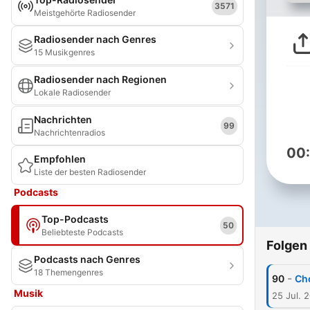
3571
Meistgehörte Radiosender
Radiosender nach Genres
15 Musikgenres
Radiosender nach Regionen
Lokale Radiosender
Nachrichten
99
Nachrichtenradios
00
Empfohlen
Liste der besten Radiosender
Podcasts
Top-Podcasts
50
Beliebteste Podcasts
Folgen
Podcasts nach Genres
18 Themengenres
-
90
Cho
Musik
25 Jul. 