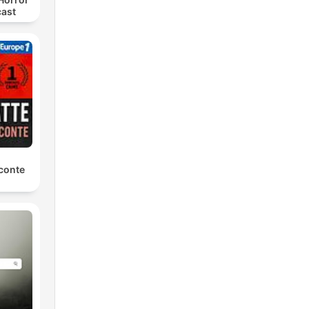
cast
conte