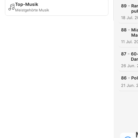
Top-Musik
-
89
Ran
Meistgehörte Musik
puł
18 Jul. 
-
88
Mia
Mar
11 Jul. 
-
87
60-
Dan
26 Jun.
-
86
Pol
21 Jun. 