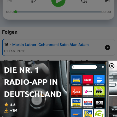
00:00
00:00
Folgen
-
16
Martin Luther: Cehennemi Satın Alan Adam
01 Feb. 2026
-
15
1800’lerin En Cimri Kadını: Hetty Green’in Sessiz
Hayatı
28 Jan. 2026
-
14
Görkemli Elbiseler, Görünmeyen İhtiyaçlar |
Asaletin Altındaki Tuvalet Gerçeği
24 Jan. 2026
-
13
Perukların altında saklanan yaralar ve doğan moda
anlayışı
21 Jan. 2026