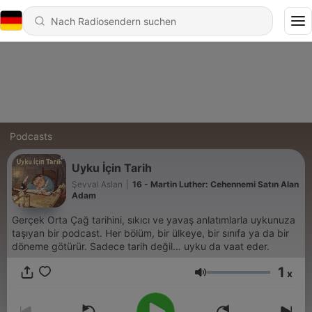
Podcasts
Uyku İçin Tarih
Şevval Aslan
|
16 - Martin Luther: Cehennemi Satın Alan
Adam
Gerçek Orta Çağ tarihini, sıkıcı ve yavaş anlatımlarla uykunuza
taşıyan bir podcast. Her bölüm, bir ülkeye, bir sınıfa ya da bir
döneme götürür. Sadece tarih değil… uyku da vaat eder.
1
x
Lautstärke