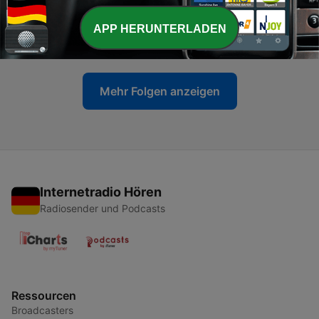
-
12
Leonardo da Vinci ve Ölüyü Anlamaya Çalışmak |
Uyku İçin Tarih
APP HERUNTERLADEN
20 Jan. 2026
Mehr Folgen anzeigen
Internetradio Hören
Radiosender und Podcasts
Ressourcen
Broadcasters