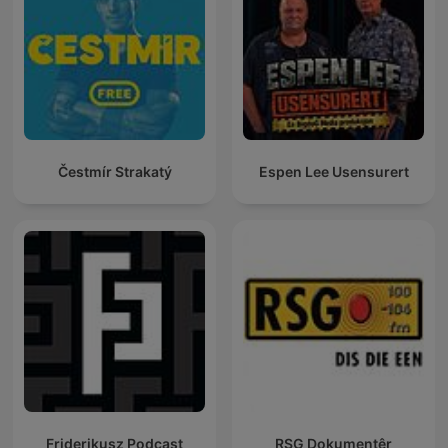
Čestmír Strakatý
Espen Lee Usensurert
Friderikusz Podcast
RSG Dokumentêr