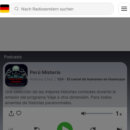
Podcasts
Perú Misterio
Anthony Choy
|
124 - El camal de humanos en Huancayo
Una selección de las mejores historias contadas durante la
emisión del programa Viaje a otra dimensión. Para todos
amantes de historias paranormales.
1
x
Lautstärke