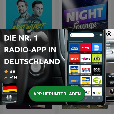
Bratwurst und Baklava -
mit Özcan Cosar und
Nightlounge
Bastian Bielendorfer
APP HERUNTERLADEN