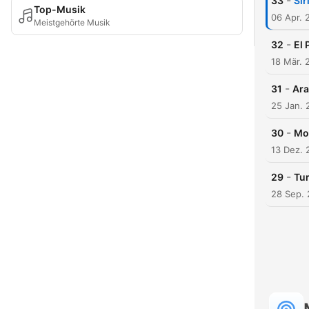
-
33
Sir
Top-Musik
06 Apr. 
Meistgehörte Musik
-
32
El 
18 Mär. 
-
31
Ara
25 Jan. 
-
30
Mor
13 Dez. 
-
29
Tur
28 Sep. 