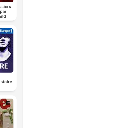
ssiers
 par
and
istoire