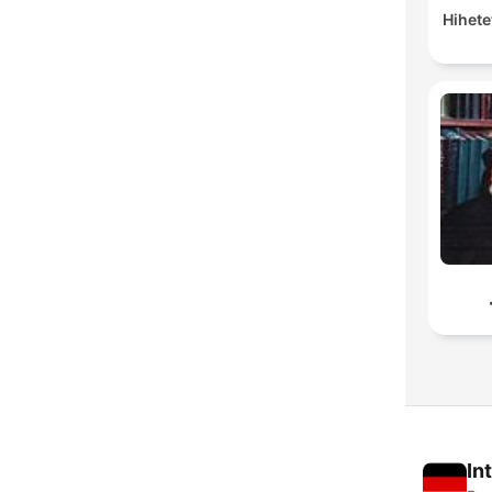
Hihete
In