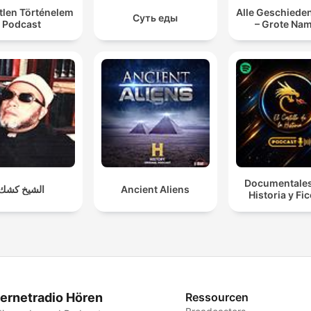
tlen Történelem
Alle Geschieden
Суть еды
Podcast
– Grote Na
Documentales
الشيخ كشك
Ancient Aliens
Historia y Fi
ternetradio Hören
Ressourcen