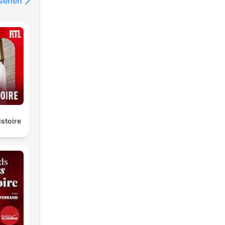
nsehen
istoire