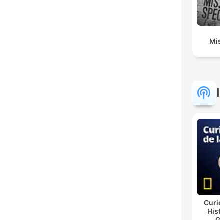
Mis
Curi
His
G