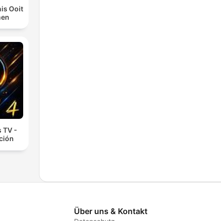
is Ooit
men
 TV -
cción
Über uns & Kontakt