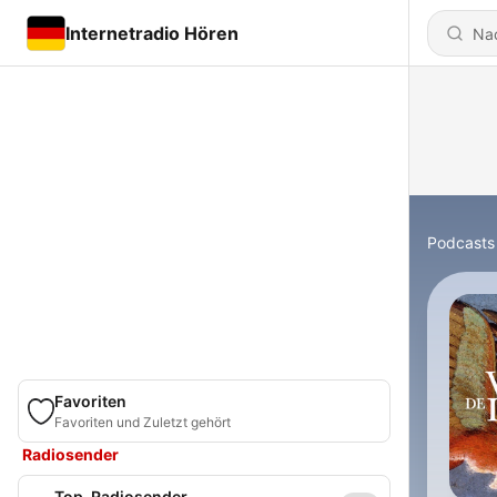
Internetradio Hören
Podcasts
Favoriten
Favoriten und Zuletzt gehört
Radiosender
Top-Radiosender