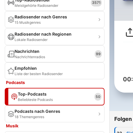
3571
Meistgehörte Radiosender
Radiosender nach Genres
15 Musikgenres
Radiosender nach Regionen
Lokale Radiosender
Nachrichten
99
Nachrichtenradios
Empfohlen
Liste der besten Radiosender
00
Podcasts
Top-Podcasts
50
Beliebteste Podcasts
Podcasts nach Genres
18 Themengenres
Folgen
Musik