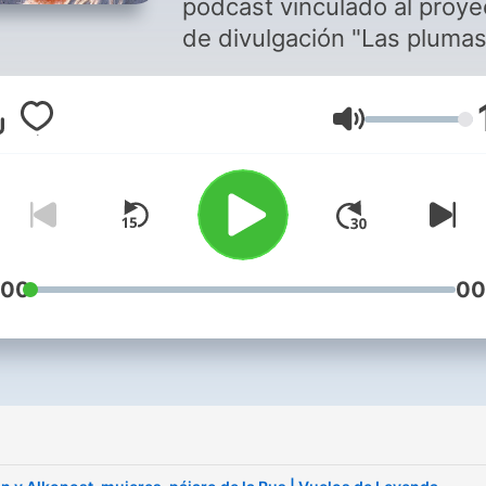
podcast vinculado al proye
de divulgación "Las pluma
Simurgh", donde se explora
mundo de la mitología y la
Lautstärke
literatura con unos
protagonistas muy especia
los pájaros. Capítulo a capítulo,
vuelo a vuelo, iremos
descubriendo un sinfín de
aves reales o imaginadas y
:00
00
importancia dentro del
pensamiento mitológico y
sobrenatural a lo largo de l
historia.