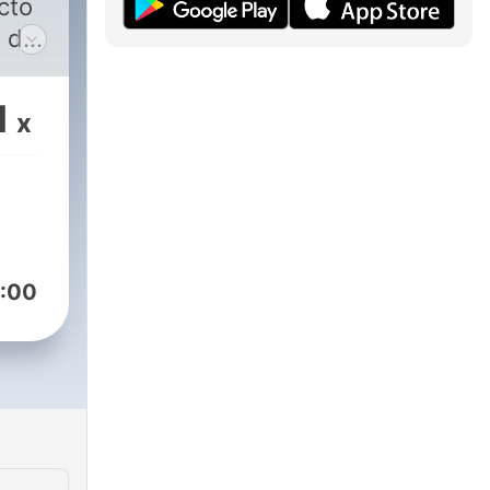
cto
s de
 el
1
x
les:
 su
:00
a