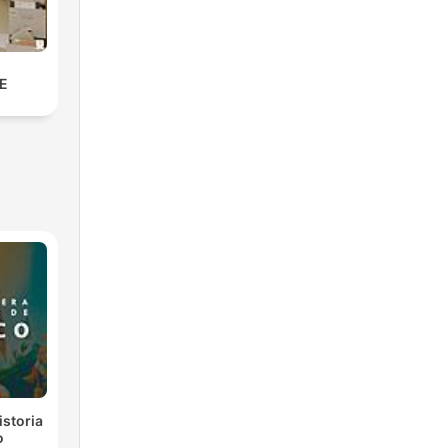
E
istoria
o