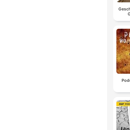
Gesch
G
Pod