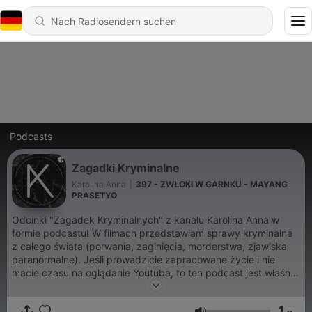
Podcasts
Zagadki Kryminalne
Karolina Anna
|
397 - ZWŁOKI W GARNKU - MAYANG
PRASETYO
Odcinki "Zagadek Kryminalnych" z kanału Karolina Anna w
formie podcastu! W filmach przedstawiam sprawy kryminalne
z całego świata (porwania, zaginięcia, morderstwa, zjawiska
paranormalne). Jeśli prowadzicie zapracowane życie i nie
macie czasu na oglądanie Youtuba, to ten podcast jest właśnie
dla Was! kontakt: kobyleckayt@gmail.com
1