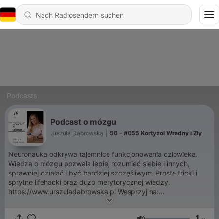
Podcasts
Podcast o mózgu
Urszula Dąbrowska
|
56 - #055 Kortyzol Wredny i Zły
Neuronauka odkrywa tajemnice funkcjonowania człowieka.
Wiedza o mózgu pozwala lepiej rozumieć siebie i innych,
sprawniej działać i być bardziej szczęśliwym. Proste tricki i
sprytne lifehacki oraz dużo merytorycznej wiedzy.
https://www.urszuladabrowska.pl Wesprzyj na:
https://buycoffee.to/podcastomozgu
1