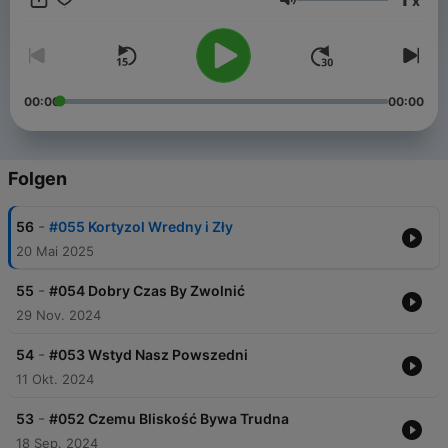
x
Lautstärke
00:00
00:00
Folgen
-
56
#055 Kortyzol Wredny i Zły
20 Mai 2025
-
55
#054 Dobry Czas By Zwolnić
29 Nov. 2024
-
54
#053 Wstyd Nasz Powszedni
11 Okt. 2024
-
53
#052 Czemu Bliskość Bywa Trudna
18 Sep. 2024