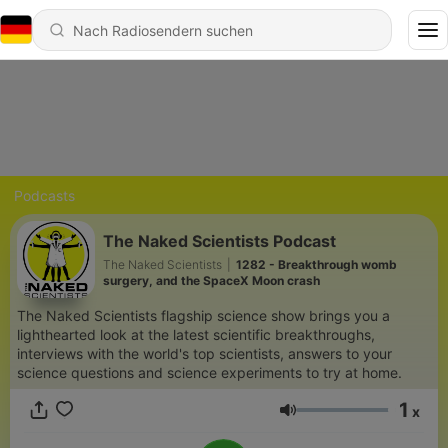
Podcasts
The Naked Scientists Podcast
The Naked Scientists
|
1282 - Breakthrough womb
surgery, and the SpaceX Moon crash
The Naked Scientists flagship science show brings you a
lighthearted look at the latest scientific breakthroughs,
interviews with the world's top scientists, answers to your
science questions and science experiments to try at home.
1
x
Lautstärke