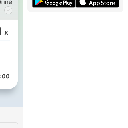
rine
1
x
Kim
le
un i
der
:00
ng
r:
sen.