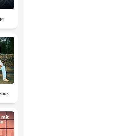
ge
Hack