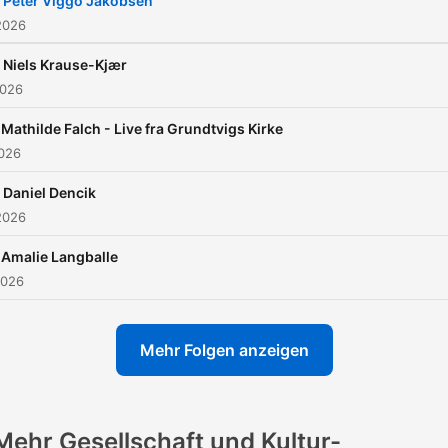
 Peter Viggo Jakobsen
Produktionsassistent: Amal
2026
Lyngby Cloos.
 Niels Krause-Kjær
2026
 Mathilde Falch - Live fra Grundtvigs Kirke
2026
 Daniel Dencik
2026
 Amalie Langballe
2026
Mehr Folgen anzeigen
Mehr Gesellschaft und Kultur-