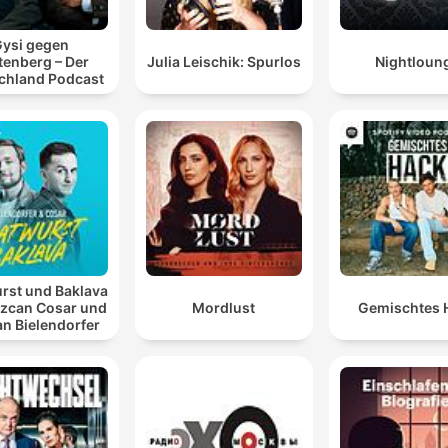
ysi gegen
tenberg – Der
Julia Leischik: Spurlos
Nightloun
chland Podcast
rst und Baklava
Özcan Cosar und
Mordlust
Gemischtes 
an Bielendorfer