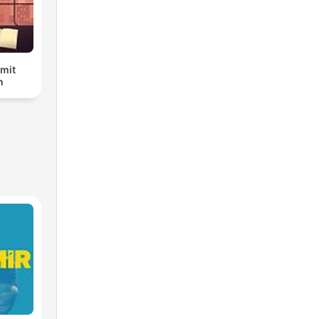
 mit
n