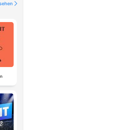
nsehen
en