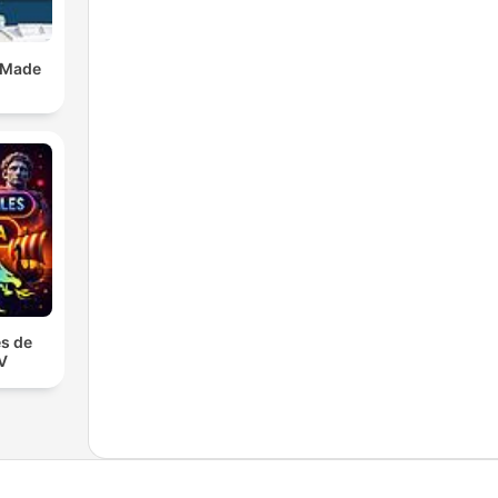
 Made
s de
TV