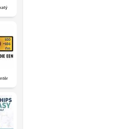
katý
ntêr