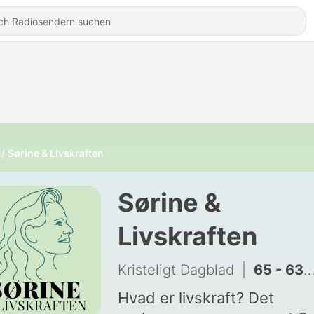
Sørine & Livskraften
Sørine &
Livskraften
Kristeligt Dagblad
|
65 - 63: Peter Viggo Jakobsen
Hvad er livskraft? Det