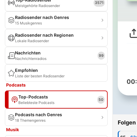
3571
Meistgehörte Radiosender
Radiosender nach Genres
15 Musikgenres
Radiosender nach Regionen
Lokale Radiosender
Nachrichten
99
Nachrichtenradios
Empfohlen
Liste der besten Radiosender
00
Podcasts
Top-Podcasts
50
Beliebteste Podcasts
Podcasts nach Genres
18 Themengenres
Folgen
Musik