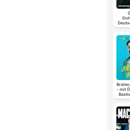
G
Gut
Deuts
Bratwu
- mit 
Basti