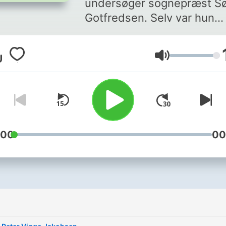
undersøger sognepræst Sø
Gotfredsen. Selv var hun
umoden, tungsindig og
indkroget i sig selv, da hun
Lautstärke
stødte på livskraften hos 
Larsen og Grundtvig og
opdagede, at hun ikke skul
søge svarene i sig selv. I
denne podcastserie taler h
hvert afsnit med en gæst, 
:00
00
deler en personlig fortælli
om at finde livskraften i et
definerende øjeblik.
Tilrettelæggelse og redaktø
Frederik Meldgaard Laurid