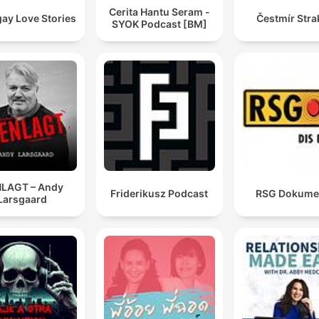
Cerita Hantu Seram -
ay Love Stories
Čestmír Stra
SYOK Podcast [BM]
LAGT – Andy
Friderikusz Podcast
RSG Dokume
Larsgaard