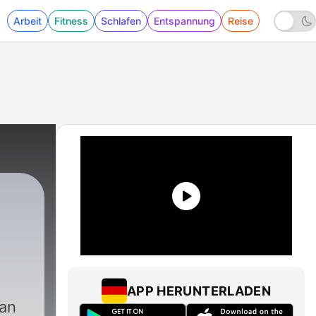
Arbeit
Fitness
Schlafen
Entspannung
Reise
APP HERUNTERLADEN
man