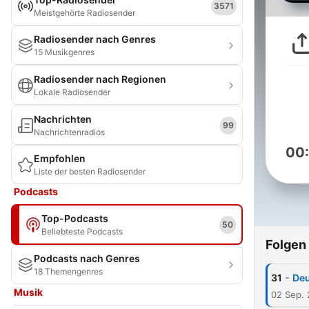
3571
Meistgehörte Radiosender
Radiosender nach Genres
15 Musikgenres
Radiosender nach Regionen
Lokale Radiosender
Nachrichten
99
Nachrichtenradios
00
Empfohlen
Liste der besten Radiosender
Podcasts
Top-Podcasts
50
Beliebteste Podcasts
Folgen
Podcasts nach Genres
18 Themengenres
-
31
Deu
Musik
02 Sep.