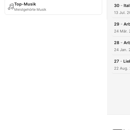
Top-Musik
-
30
Ita
Meistgehörte Musik
13 Jul. 
-
29
Arb
24 Mär.
-
28
Arb
24 Jan. 
-
27
Lie
22 Aug.