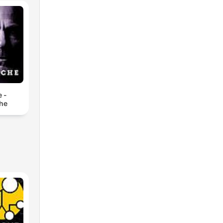
e -
he