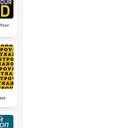
 Your
est