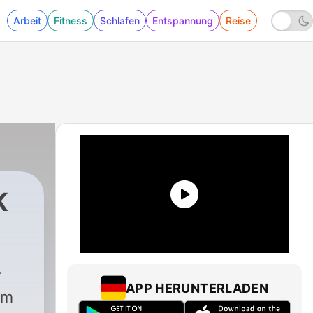
Arbeit
Fitness
Schlafen
Entspannung
Reise
K
alaysia
|
1 - Akhirnya Parlimen Bersidang!!!!!
APP HERUNTERLADEN
am