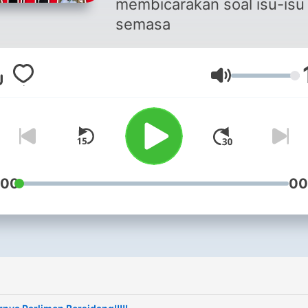
membicarakan soal isu-isu
semasa
Lautstärke
:00
00