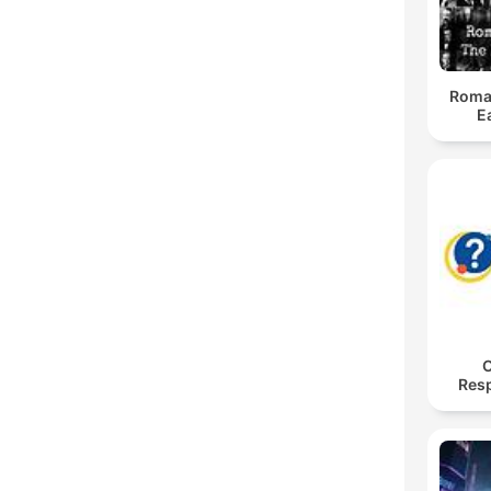
Roman 
E
O
Res