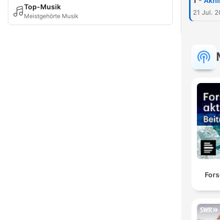
-
1
Akhi
Top-Musik
21 Jul. 
Meistgehörte Musik
Fors