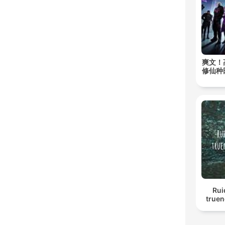
爽文！
修仙种
Rui
truen