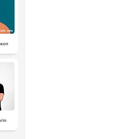
екоп
rin