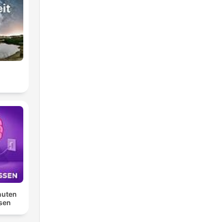
t
nuten
sen