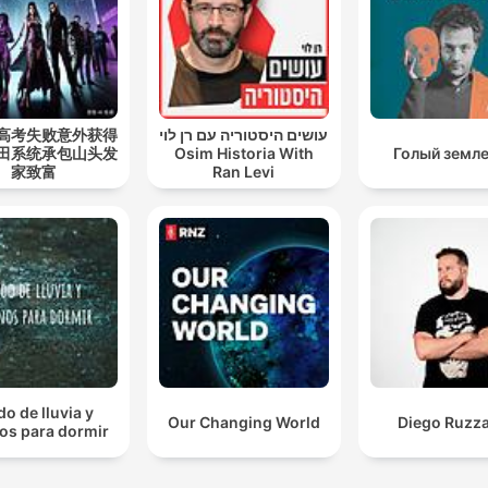
高考失败意外获得
עושים היסטוריה עם רן לוי
田系统承包山头发
Osim Historia With
Голый земл
家致富
Ran Levi
do de lluvia y
Our Changing World
Diego Ruzza
os para dormir