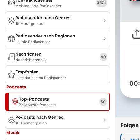
3571
Meistgehörte Radiosender
Radiosender nach Genres
15 Musikgenres
Radiosender nach Regionen
Lokale Radiosender
Nachrichten
99
Nachrichtenradios
Empfohlen
Liste der besten Radiosender
00
Podcasts
Top-Podcasts
50
Beliebteste Podcasts
Podcasts nach Genres
18 Themengenres
Folgen
Musik