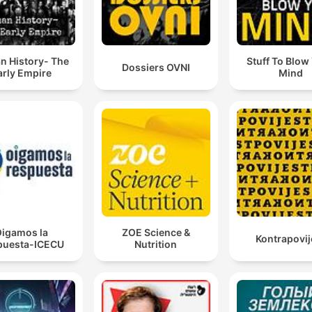
History- The
Stuff To Blow
Dossiers OVNI
arly Empire
Mind
igamos la
ZOE Science &
Kontrapovij
puesta-ICECU
Nutrition