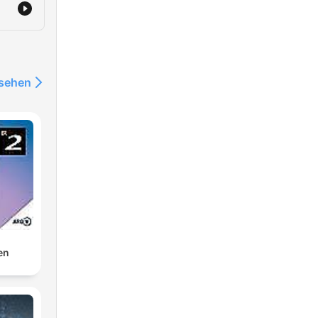
nsehen
en