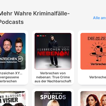
00:10:55 · Et målrettet innbrudd i en svensk milliardærs villa
resulterte i at en safe ble stjålet.
Mehr Wahre Kriminalfälle-
Alle a
Dette her er hackere, og dette er garantert noen som
Podcasts
skal utnytte denne informasjonen. Og det er jo 4,5
millioner kontor som er berørt i Norge, Sverige, Finla
og Tyskland.
00:17:55 · The speaker emphasizes the scale of the breach a
the high likelihood of malicious intent by the hackers.
nzeichen XY…
Verbrechen von
vergessene
nebenan: True Crime
Verbrech
erbrechen
aus der Nachbarschaft