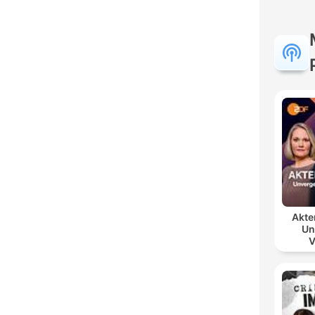
Akte
Un
V