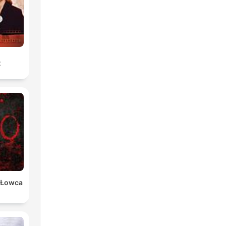
t
 Łowca