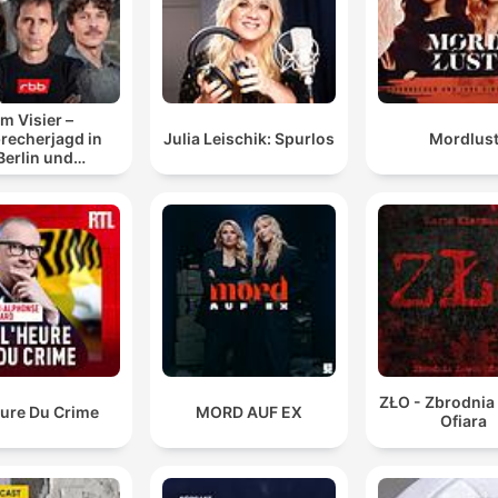
Im Visier –
recherjagd in
Julia Leischik: Spurlos
Mordlus
Berlin und
randenburg
ZŁO - Zbrodnia
eure Du Crime
MORD AUF EX
Ofiara