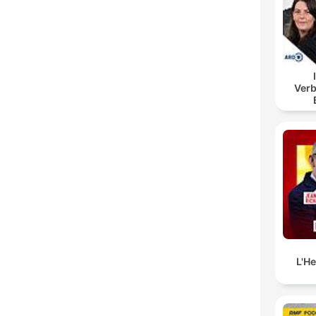
Verb
B
L'H