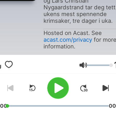
og Lars Christian
Nygaardstrand tar deg tett
ukens mest spennende
krimsaker, tre dager i uka.
Hosted on Acast. See
acast.com/privacy
for mor
information.
Lautstärke
:00
00