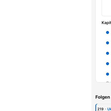
Kapit
K
High
Folgen
-
219
Uk