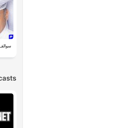
سوالف 
casts