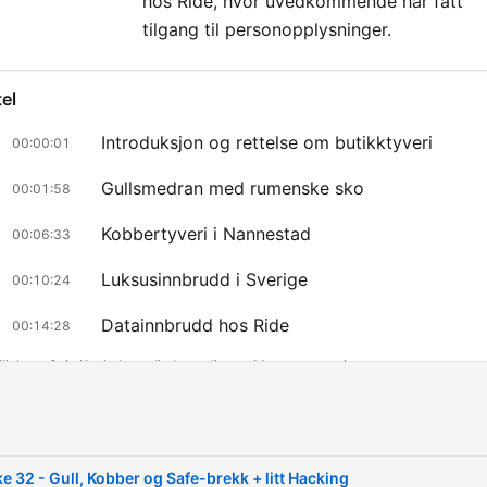
hos Ride, hvor uvedkommende har fått
tilgang til personopplysninger.
el
Introduksjon og rettelse om butikktyveri
00:00:01
Gullsmedran med rumenske sko
00:01:58
Kobbertyveri i Nannestad
00:06:33
Luksusinnbrudd i Sverige
00:10:24
Datainnbrudd hos Ride
00:14:28
licke auf ein Kapitel, um direkt zu diesem Moment zu springen
lights
Alle disse naskeriene, det er noe som går fra butikke
e 32 - Gull, Kobber og Safe-brekk + litt Hacking
bunnlinje, altså, og butikksjefens mulighet til å gi de