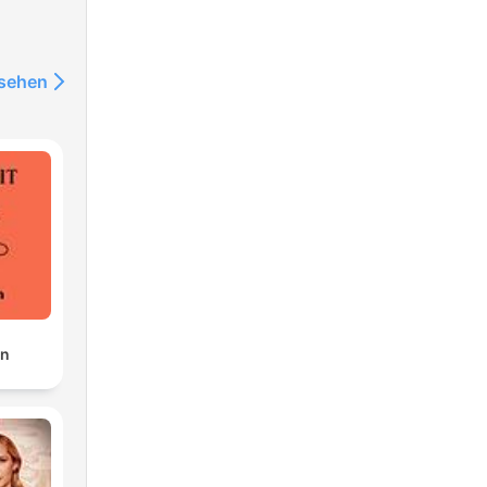
nsehen
nd
nd
en