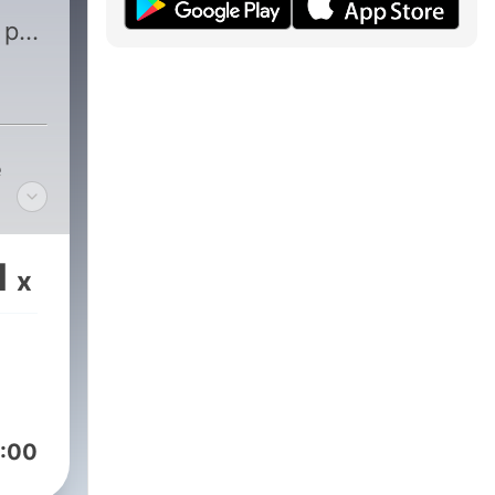
 på
e
1
x
:00