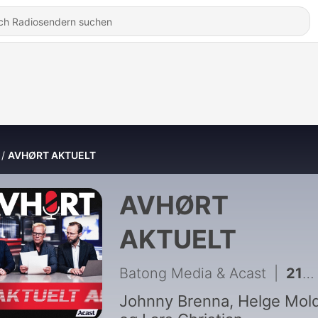
AVHØRT AKTUELT
AVHØRT
AKTUELT
Batong Media & Acast
|
219 - Uke 32 - Gull, Kobber og Safe-brekk + litt Hacking
Johnny Brenna, Helge Mol