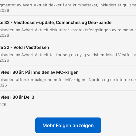
ansatte lønnsforhøyelse
 2026
00:00:53 · Helge Molvær forklarer konsekvensene av
småtyverier for butikkdrift og ansattes lønn.
ke 32 - Vestfossen-update, Comanches og Deo-bande
 2026
De brukte noen veldig spesielle sko som ble produser
Romania, og som du nesten ikke får kjøpt i Norge.
e 32 - Vold i Vestfossen
00:02:36 · Politiet har funnet spor etter spesielle sko fra Roma
 2026
etter et stort gullsmedran.
vløs i 80 år: På innsiden av MC-krigen
Det er et innbrudd, da. Man har kommet seg gjennom
2026
en vegg, og der kommet seg inn til masse kobber.
00:07:43 · Programlederne beskriver profesjonaliteten bak et
vløs i 80 år Del 3
nylig kobbertyveri.
2026
To gjerningsmenn brutt seg inn i villene og har båret 
Mehr Folgen anzeigen
en safe til en ventende bil og kjørt fra stedet.