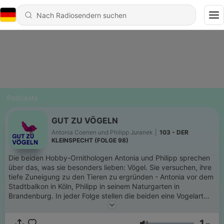
Podcasts
GUT ZU VÖGELN
Antonia Coenen und Philipp Juranek
|
103 - DER
KLEINSPECHT (FOLGE 98)
Die beiden Hobby-Ornithologen Antonia und Philipp sprechen
über das, was sie besonders lieben: Vögel. Sie versuchen, ihre
tiefe Zuneigung zu den Tieren zu ergründen - Antonia vor dem
Stadtbalkon in Köln, Philipp in seinem Naturgarten in
Brandenburg. In jeder Folge stellen die beiden eine Vogelart
vor - ihren Gesang, ihr Verhalten, ihren "Jizz" und die
Wiederkehr in Musik, Kunst und Popkultur. Ein positiver, lustiger
1