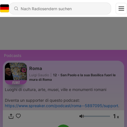
Podcasts
Roma
Luigi Gaudio
|
12 - San Paolo e la sua Basilica fuori le
mura di Roma
Luoghi di cultura, arte, musei, ville e monumenti romani
Diventa un supporter di questo podcast:
https://www.spreaker.com/podcast/roma--5897095/support
.
1
x
Lautstärke