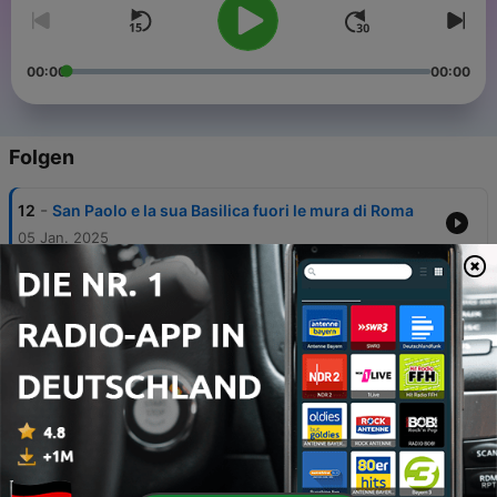
00:00
00:00
Folgen
-
12
San Paolo e la sua Basilica fuori le mura di Roma
05 Jan. 2025
-
11
Galleria Nazionale d'Arte Moderna e
Contemporanea a Roma
27 Mär. 2024
-
10
Galleria Borghese
18 Mär. 2024
-
9
Santa Maria Maggiore a Roma
27 Jun. 2023