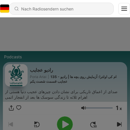
Podcasts
رادیو عجایب
Poria Ariai
|
135 - ام کی اولترا: آزمایش روی بچه ها | رادیو
عجایب قسمت شصت یکم
صدای از اعماق تاریکی برای نشان دادن چیزهای عجیب دنیا هستی از
اهرام ثلاثه تا زندگی سوسک ها بعد از انفجار اتمی
1
x
Lautstärke