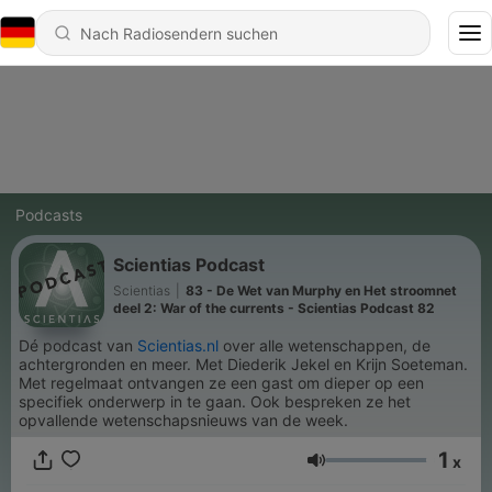
Podcasts
Scientias Podcast
Scientias
|
83 - De Wet van Murphy en Het stroomnet
deel 2: War of the currents - Scientias Podcast 82
Dé podcast van
Scientias.nl
over alle wetenschappen, de
achtergronden en meer. Met Diederik Jekel en Krijn Soeteman.
Met regelmaat ontvangen ze een gast om dieper op een
specifiek onderwerp in te gaan. Ook bespreken ze het
opvallende wetenschapsnieuws van de week.
1
x
Lautstärke